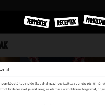
MOBILTA
TERMÉKEK
RECEPTEK
MAK
sznál
b nyomkövető technológiákat alkalmaz, hogy javítsa a böngészési élmény
élzott hirdetéseket jelenít meg, és elemzi a weboldalunk forgalmát, ho