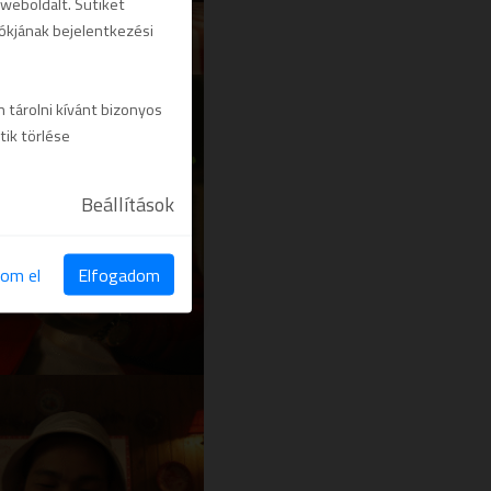
 weboldalt. Sütiket
iókjának bejelentkezési
 tárolni kívánt bizonyos
tik törlése
Beállítások
om el
Elfogadom