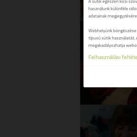
A sütik egészen kicsi szö
használunk különféle célo
adatainak megjegyzésére
Webhelyünk böngészése kö
típusú sütik használatát. 
megakadályozhatja webol
Felhasználási feltét