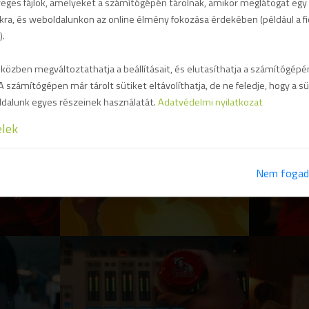
veges fájlok, amelyeket a számítógépén tárolnak, amikor meglátogat egy
kra, és weboldalunkon az online élmény fokozása érdekében (például a f
).
zben megváltoztathatja a beállításait, és elutasíthatja a számítógépén
A számítógépen már tárolt sütiket eltávolíthatja, de ne feledje, hogy a sü
dalunk egyes részeinek használatát.
Adatvédelmi nyilatkozat
elek
Nem fogad