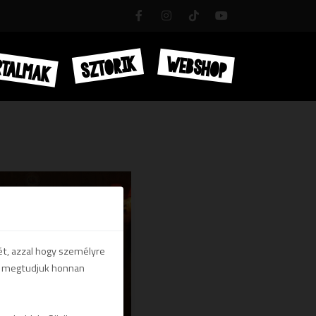
RTALMAK
SZTORIK
WEBSHOP
ét, azzal hogy személyre
gy megtudjuk honnan