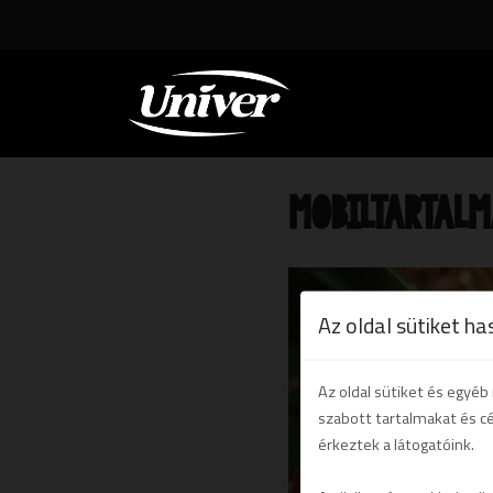
MOBILTARTAL
Az oldal sütiket ha
Az oldal sütiket és egyé
szabott tartalmakat és c
érkeztek a látogatóink.