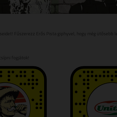
idet! Fűszerezz Erős Pista giphyvel, hogy még ütősebb l
csípni fogjátok!