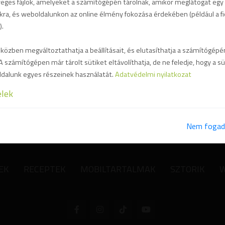
veges fájlok, amelyeket a számítógépén tárolnak, amikor meglátogat egy
kra, és weboldalunkon az online élmény fokozása érdekében (például a f
).
tázdmeg! napszemüveg
#Pistázdmeg! tablet tok
zben megváltoztathatja a beállításait, és elutasíthatja a számítógépén
A számítógépen már tárolt sütiket eltávolíthatja, de ne feledje, hogy a sü
dalunk egyes részeinek használatát.
Adatvédelmi nyilatkozat
TOVÁBB
TOVÁBB
elek
Nem fogad
EK
RECEPTEK
MOBILTARTALMAK
SZTORIK