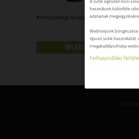
A sütik egészen kicsi szö
használunk különféle célo
adatainak megjegyzésére
#Pistázdmeg! kulacs
#Pis
Webhelyünk böngészése kö
típusú sütik használatát. 
megakadályozhatja webol
TOVÁBB
Felhasználási feltét
TERMÉK