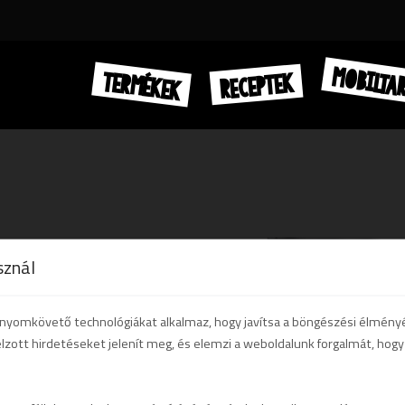
MOBILTA
TERMÉKEK
RECEPTEK
sznál
b nyomkövető technológiákat alkalmaz, hogy javítsa a böngészési élmény
élzott hirdetéseket jelenít meg, és elemzi a weboldalunk forgalmát, ho