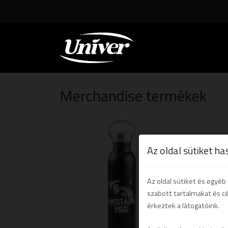
Merchandise termékek
Az oldal sütiket ha
Az oldal sütiket és egyé
szabott tartalmakat és c
érkeztek a látogatóink.