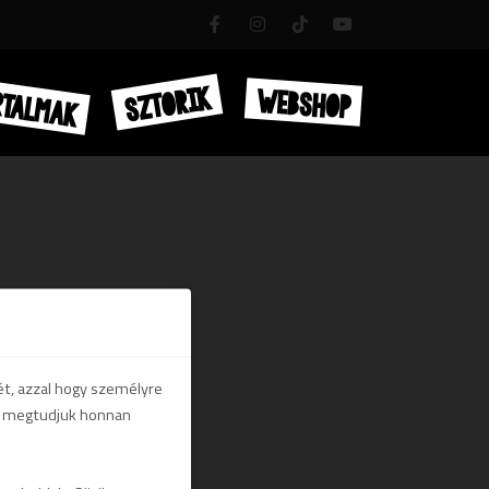
RTALMAK
SZTORIK
WEBSHOP
ét, azzal hogy személyre
gy megtudjuk honnan