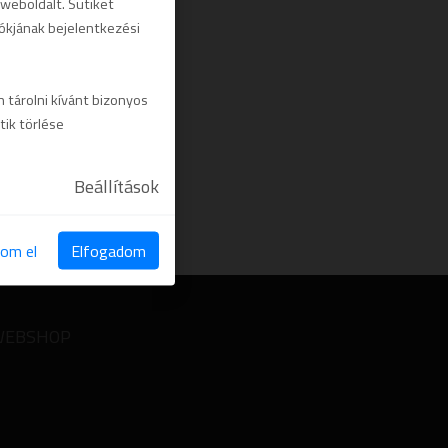
 weboldalt. Sütiket
iókjának bejelentkezési
 tárolni kívánt bizonyos
tik törlése
Beállítások
om el
Elfogadom
WEBSHOP